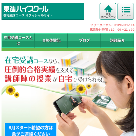
東進
在宅受講コース オフィシャルサイト
メニュー
ホームページ
フリーダイヤル：0120-531-104
電話受付時間：10：00～21：00
在宅受講コースと
合格体験記
ブログ
講師紹介
は