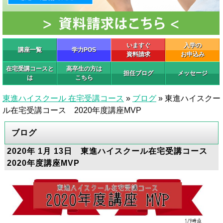
いますぐ
入学の
講座一覧
学力POS
資料請求
お申込み
在宅受講コースと
高卒生の方は
担任ブログ
メッセージ
は
こちら
東進ハイスクール 在宅受講コース
»
ブログ
»
東進ハイスクー
ル在宅受講コース 2020年度講座MVP
ブログ
2020年 1月 13日 東進ハイスクール在宅受講コース
2020年度講座MVP