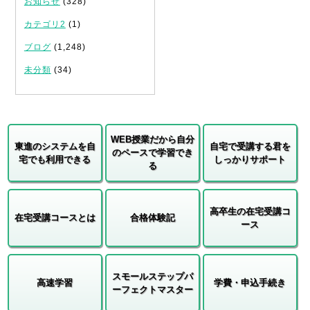
お知らせ
(328)
カテゴリ2
(1)
ブログ
(1,248)
未分類
(34)
WEB授業だから自分
東進のシステムを自
自宅で受講する君を
のペースで学習でき
宅でも利用できる
しっかりサポート
る
高卒生の在宅受講コ
在宅受講コースとは
合格体験記
ース
スモールステップパ
高速学習
学費・申込手続き
ーフェクトマスター