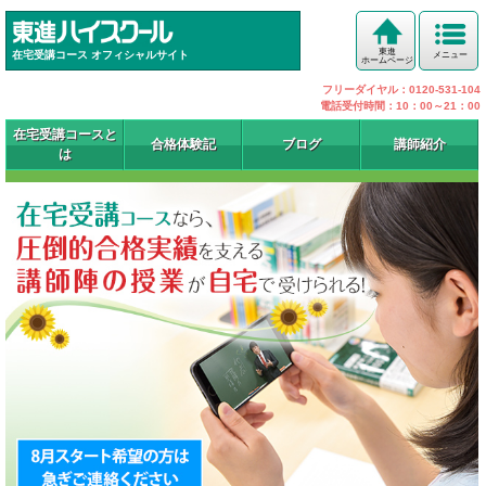
東進
在宅受講コース オフィシャルサイト
メニュー
ホームページ
フリーダイヤル：0120-531-104
電話受付時間：10：00～21：00
在宅受講コースと
合格体験記
ブログ
講師紹介
は