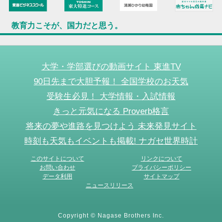
教育力こそが、国力だと思う。
大学・学部選びの動画サイト 東進TV
90日先まで大胆予報！ 全国学校のお天気
受験生必見！ 大学情報・入試情報
きっと元気になる Proverb格言
将来の夢や進路を見つけよう 未来発見サイト
時刻も天気もイベントも掲載! ナガセ世界時計
このサイトについて
リンクについて
お問い合わせ
プライバシーポリシー
データ利用
サイトマップ
ニュースリリース
Copyright © Nagase Brothers Inc.