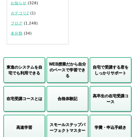
お知らせ
(328)
カテゴリ2
(1)
ブログ
(1,248)
未分類
(34)
WEB授業だから自分
東進のシステムを自
自宅で受講する君を
のペースで学習でき
宅でも利用できる
しっかりサポート
る
高卒生の在宅受講コ
在宅受講コースとは
合格体験記
ース
スモールステップパ
高速学習
学費・申込手続き
ーフェクトマスター