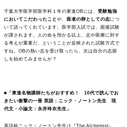
千葉大学医学部医学科１年の東進OBには、
受験勉強
においてこだわったこと
や、
医者の卵としての志
につ
いて語ってくれています。医学部入試では、面接試験
が課されます。人の命を預かる以上、志や医療に対す
る考えが重要だ、ということが反映された試験方式で
すね。OBの熱い志を受け取ったら、次は自分の志探
しを始めてみませんか？
■「東進名物講師たちがおすすめ！ 10代で読んでお
きたい衝撃の一冊
英語：ニック・ノートン先生 現
代文・小論文：永井玲衣先生
」
英語科ニック・ノートン先生は『The Alchemist』