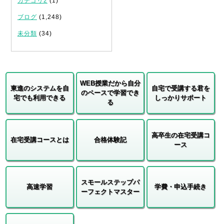
カテゴリ2
(1)
ブログ
(1,248)
未分類
(34)
WEB授業だから自分
東進のシステムを自
自宅で受講する君を
のペースで学習でき
宅でも利用できる
しっかりサポート
る
高卒生の在宅受講コ
在宅受講コースとは
合格体験記
ース
スモールステップパ
高速学習
学費・申込手続き
ーフェクトマスター