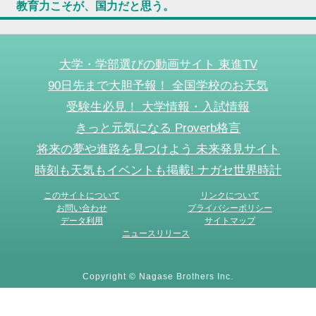
教育力こそが、国力だと思う。
大学・学部選びの動画サイト 東進TV
90日先まで大胆予報！ 全国学校のお天気
受験生必見！ 大学情報・入試情報
きっと元気になる Proverb格言
将来の夢や進路を見つけよう 未来発見サイト
時刻も天気もイベントも掲載! ナガセ世界時計
このサイトについて
リンクについて
お問い合わせ
プライバシーポリシー
データ利用
サイトマップ
ニュースリリース
Copyright © Nagase Brothers Inc.