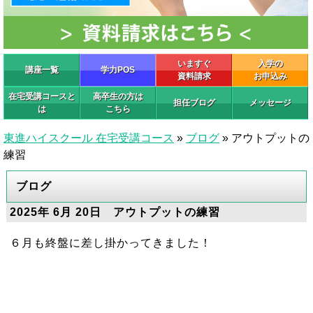
いますぐ
入学の
講座一覧
学力POS
資料請求
お申込み
在宅受講コースと
高卒生の方は
担任ブログ
メッセージ
は
こちら
東進ハイスクール 在宅受講コース
»
ブログ
»
アウトプットの
練習
ブログ
2025年 6月 20日 アウトプットの練習
６月も終盤に差し掛かってきました！