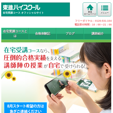
東進
在宅受講コース オフィシャルサイト
メニュー
ホームページ
フリーダイヤル：0120-531-104
電話受付時間：10：00～21：00
在宅受講コースと
合格体験記
ブログ
講師紹介
は