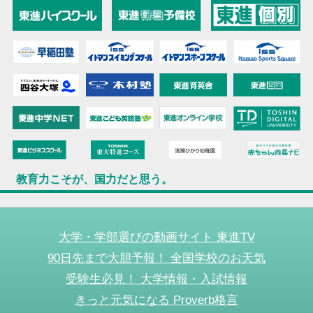
教育力こそが、国力だと思う。
大学・学部選びの動画サイト 東進TV
90日先まで大胆予報！ 全国学校のお天気
受験生必見！ 大学情報・入試情報
きっと元気になる Proverb格言