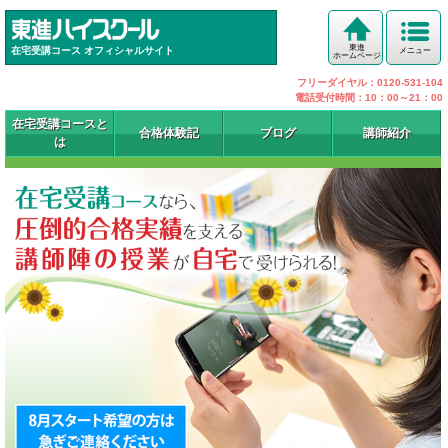
東進
在宅受講コース オフィシャルサイト
メニュー
ホームページ
フリーダイヤル：0120-531-104
電話受付時間：10：00～21：00
在宅受講コースと
合格体験記
ブログ
講師紹介
は