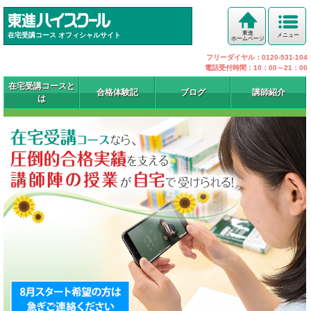
東進
在宅受講コース オフィシャルサイト
メニュー
ホームページ
フリーダイヤル：0120-531-104
電話受付時間：10：00～21：00
在宅受講コースと
合格体験記
ブログ
講師紹介
は