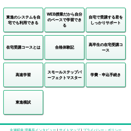
WEB授業だから自分
東進のシステムを自
自宅で受講する君を
のペースで学習でき
宅でも利用できる
しっかりサポート
る
高卒生の在宅受講コ
在宅受講コースとは
合格体験記
ース
スモールステップパ
高速学習
学費・申込手続き
ーフェクトマスター
東進模試
永瀬昭幸 理事長インタビュー
|
サイトマップ
|
プライバシー・ポリシー