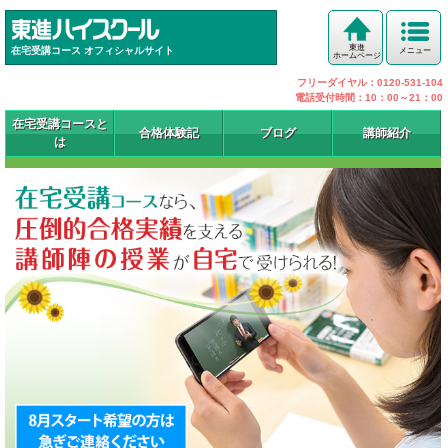
東進
在宅受講コース オフィシャルサイト
メニュー
ホームページ
フリーダイヤル：0120-531-104
電話受付時間：10：00～21：00
在宅受講コースと
合格体験記
ブログ
講師紹介
は