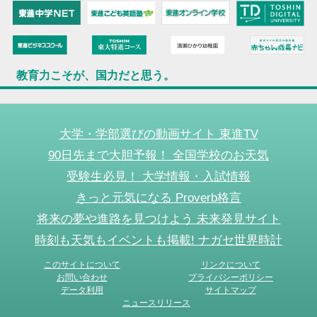
教育力こそが、国力だと思う。
大学・学部選びの動画サイト 東進TV
90日先まで大胆予報！ 全国学校のお天気
受験生必見！ 大学情報・入試情報
きっと元気になる Proverb格言
将来の夢や進路を見つけよう 未来発見サイト
時刻も天気もイベントも掲載! ナガセ世界時計
このサイトについて
リンクについて
お問い合わせ
プライバシーポリシー
データ利用
サイトマップ
ニュースリリース