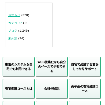
カテゴリ
お知らせ
(328)
カテゴリ2
(1)
ブログ
(1,249)
未分類
(34)
WEB授業だから自分
東進のシステムを自
自宅で受講する君を
のペースで学習でき
宅でも利用できる
しっかりサポート
る
高卒生の在宅受講コ
在宅受講コースとは
合格体験記
ース