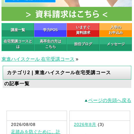
いますぐ
入学の
講座一覧
学力POS
資料請求
お申込み
在宅受講コースと
高卒生の方は
担任ブログ
メッセージ
は
こちら
東進ハイスクール 在宅受講コース
»
カテゴリ2 | 東進ハイスクール在宅受講コース
の記事一覧
ページの先頭へ戻る
最新記事一覧
2026/08/08
2026年8月
(3)
足踏みを防ぐために、計