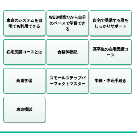
WEB授業だから自分
東進のシステムを自
自宅で受講する君を
のペースで学習でき
宅でも利用できる
しっかりサポート
る
高卒生の在宅受講コ
在宅受講コースとは
合格体験記
ース
スモールステップパ
高速学習
学費・申込手続き
ーフェクトマスター
東進模試