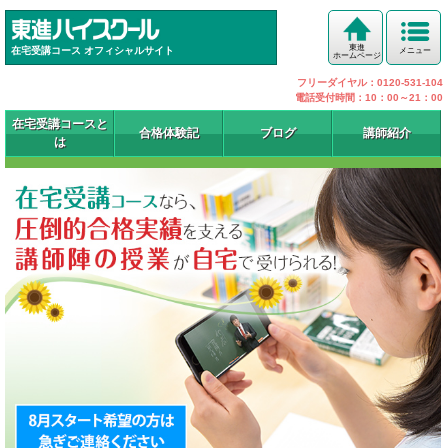
東進
在宅受講コース オフィシャルサイト
メニュー
ホームページ
フリーダイヤル：0120-531-104
電話受付時間：10：00～21：00
在宅受講コースと
合格体験記
ブログ
講師紹介
は