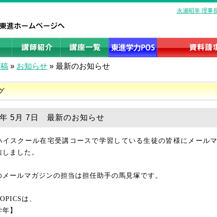
永瀬昭幸 理事
投稿
»
お知らせ
»
最新のお知らせ
グ
9年 5月 7日 最新のお知らせ
ハイスクール在宅受講コースで学習している生徒の皆様にメール
信しました。
のメールマガジンの担当は担任助手の馬見塚です。
OPICS
は、
学年】