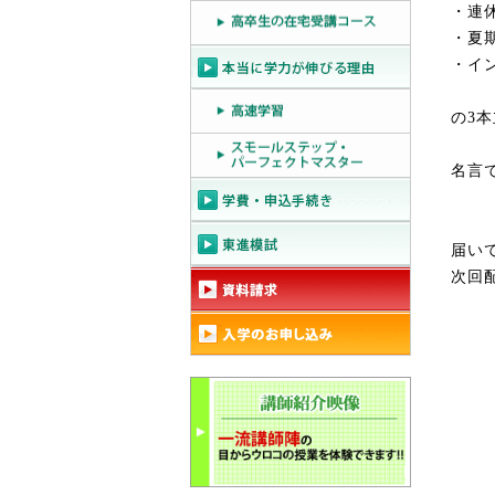
・連
・夏
・イ
の
3
本
名言
届い
次回