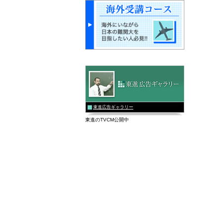
東進広告ギャラリー
東進のTVCM公開中