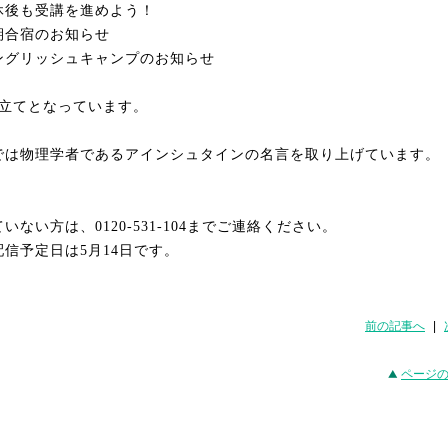
休後も受講を進めよう！
期合宿のお知らせ
ングリッシュキャンプのお知らせ
立てとなっています。
では物理学者であるアインシュタインの名言を取り上げています。
ていない方は、
0120-531-104
までご連絡ください。
配信予定日は
5
月
14
日です。
前の記事へ
|
ページ