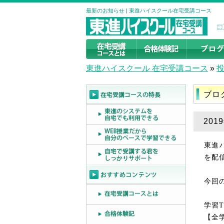
最新のお知らせ | 東進ハイスクール在宅受講コース
東進ハイスクール 在宅受講コース
»
ブロ
201
東進
を配
今回
学習
T
【全