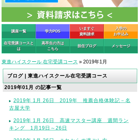
いますぐ
入学の
講座一覧
学力POS
資料請求
お申込み
在宅受講コースと
高卒生の方は
担任ブログ
メッセージ
は
こちら
東進ハイスクール 在宅受講コース
»
2019年1月
ブログ | 東進ハイスクール在宅受講コース
2019年01月 の記事一覧
2019年 1月 26日 2019年 推薦合格体験記－名
古屋大学
2019年 1月 26日 高速マスター講座 週間ラン
キング 1月19日～26日