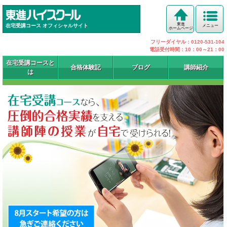
東進
在宅受講コース オフィシャルサイト
メニュー
ホームページ
フリーダイヤル：0120-531-104
電話受付時間：10：00～21：00
在宅受講コースと
合格体験記
ブログ
講師紹介
は