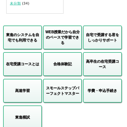
未分類
(34)
WEB授業だから自分
東進のシステムを自
自宅で受講する君を
のペースで学習でき
宅でも利用できる
しっかりサポート
る
高卒生の在宅受講コ
在宅受講コースとは
合格体験記
ース
スモールステップパ
高速学習
学費・申込手続き
ーフェクトマスター
東進模試