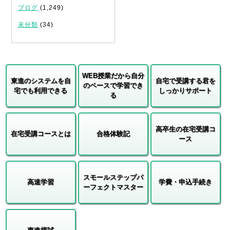
ブログ
(1,249)
未分類
(34)
WEB授業だから自分
東進のシステムを自
自宅で受講する君を
のペースで学習でき
宅でも利用できる
しっかりサポート
る
高卒生の在宅受講コ
在宅受講コースとは
合格体験記
ース
スモールステップパ
高速学習
学費・申込手続き
ーフェクトマスター