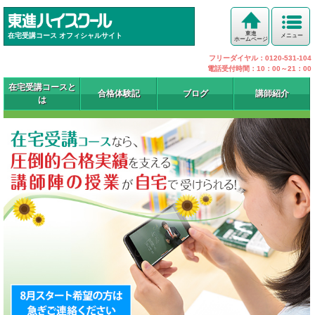
東進
在宅受講コース オフィシャルサイト
メニュー
ホームページ
フリーダイヤル：0120-531-104
電話受付時間：10：00～21：00
在宅受講コースと
合格体験記
ブログ
講師紹介
は