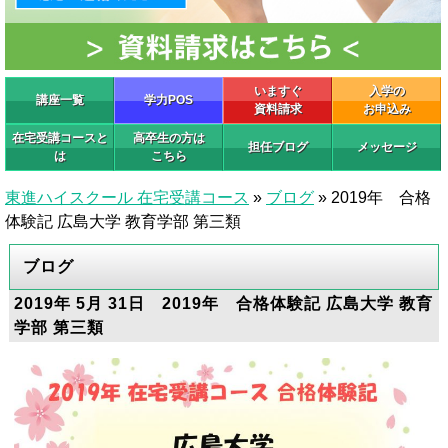
いますぐ
入学の
講座一覧
学力POS
資料請求
お申込み
在宅受講コースと
高卒生の方は
担任ブログ
メッセージ
は
こちら
東進ハイスクール 在宅受講コース
»
ブログ
»
2019年 合格
体験記 広島大学 教育学部 第三類
ブログ
2019年 5月 31日 2019年 合格体験記 広島大学 教育
学部 第三類