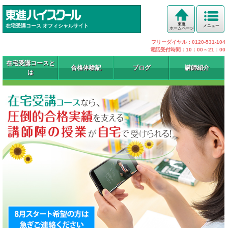
東進
在宅受講コース オフィシャルサイト
メニュー
ホームページ
フリーダイヤル：0120-531-104
電話受付時間：10：00～21：00
在宅受講コースと
合格体験記
ブログ
講師紹介
は