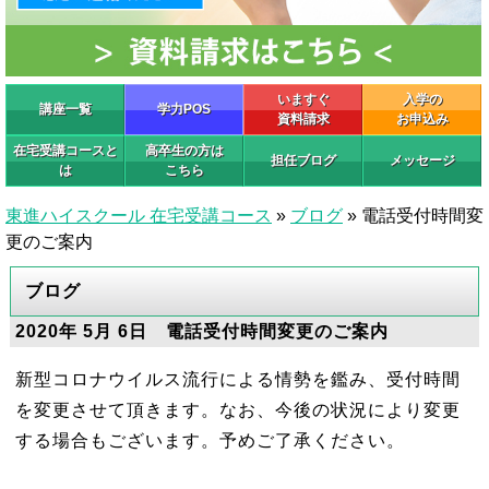
いますぐ
入学の
講座一覧
学力POS
資料請求
お申込み
在宅受講コースと
高卒生の方は
担任ブログ
メッセージ
は
こちら
東進ハイスクール 在宅受講コース
»
ブログ
»
電話受付時間変
更のご案内
ブログ
2020年 5月 6日 電話受付時間変更のご案内
新型コロナウイルス流行による情勢を鑑み、受付時間
を変更させて頂きます。なお、今後の状況により変更
する場合もございます。予めご了承ください。