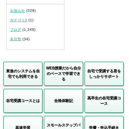
お知らせ
(328)
カテゴリ2
(1)
ブログ
(1,249)
未分類
(34)
WEB授業だから自分
東進のシステムを自
自宅で受講する君を
のペースで学習でき
宅でも利用できる
しっかりサポート
る
高卒生の在宅受講コ
在宅受講コースとは
合格体験記
ース
スモールステップパ
高速学習
学費・申込手続き