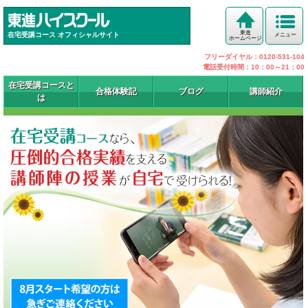
東進
在宅受講コース オフィシャルサイト
メニュー
ホームページ
フリーダイヤル：0120-531-104
電話受付時間：10：00～21：00
在宅受講コースと
合格体験記
ブログ
講師紹介
は