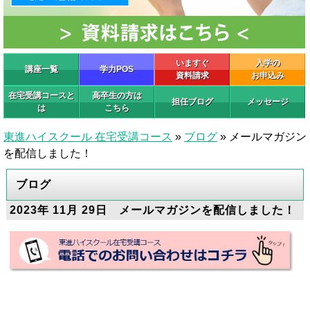
いますぐ
入学の
講座一覧
学力POS
資料請求
お申込み
在宅受講コースと
高卒生の方は
担任ブログ
メッセージ
は
こちら
東進ハイスクール 在宅受講コース
»
ブログ
»
メールマガジン
を配信しました！
ブログ
2023年 11月 29日 メールマガジンを配信しました！