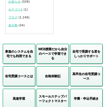
お知らせ
(328)
カテゴリ2
(1)
ブログ
(1,248)
未分類
(34)
WEB授業だから自分
東進のシステムを自
自宅で受講する君を
のペースで学習でき
宅でも利用できる
しっかりサポート
る
高卒生の在宅受講コ
在宅受講コースとは
合格体験記
ース
スモールステップパ
高速学習
学費・申込手続き
ーフェクトマスター