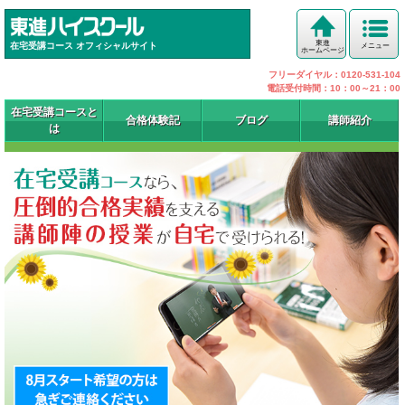
東進
在宅受講コース オフィシャルサイト
メニュー
ホームページ
フリーダイヤル：0120-531-104
電話受付時間：10：00～21：00
在宅受講コースと
合格体験記
ブログ
講師紹介
は