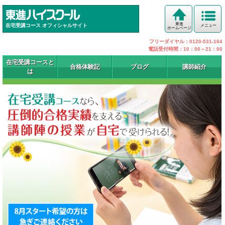
東進
在宅受講コース オフィシャルサイト
メニュー
ホームページ
フリーダイヤル：0120-531-104
電話受付時間：10：00～21：00
在宅受講コースと
合格体験記
ブログ
講師紹介
は