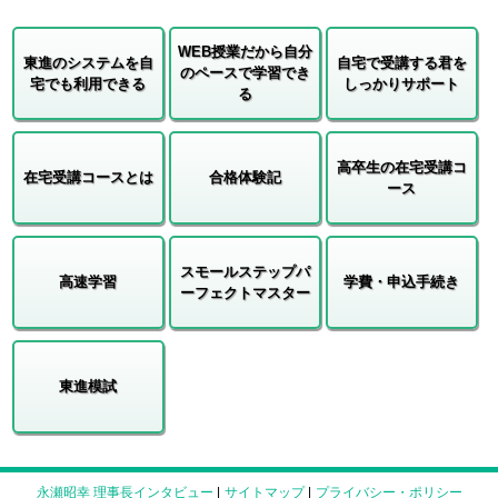
WEB授業だから自分
東進のシステムを自
自宅で受講する君を
のペースで学習でき
宅でも利用できる
しっかりサポート
る
高卒生の在宅受講コ
在宅受講コースとは
合格体験記
ース
スモールステップパ
高速学習
学費・申込手続き
ーフェクトマスター
東進模試
永瀬昭幸 理事長インタビュー
|
サイトマップ
|
プライバシー・ポリシー