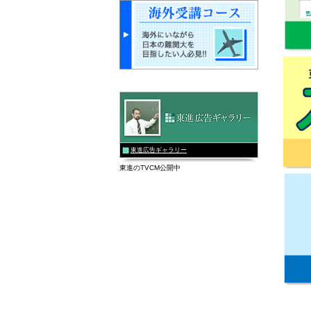
東進広告ギャラリー
東進のTVCM公開中