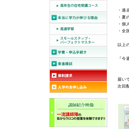
・過
・夏
・個
・全
以上
『今
届いて
次回