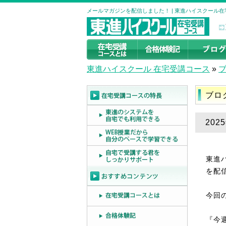
メールマガジンを配信しました！ | 東進ハイスクール
東進ハイスクール 在宅受講コース
»
ブロ
20
東進
を配
今回
『今週