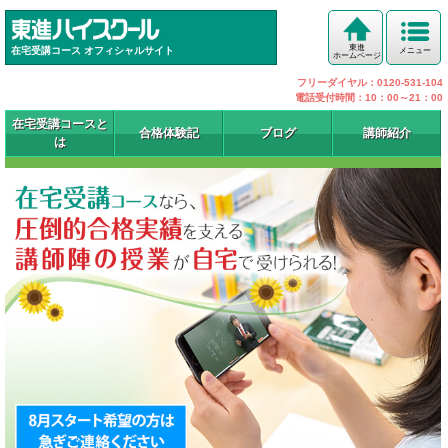
東進
在宅受講コース オフィシャルサイト
メニュー
ホームページ
フリーダイヤル：0120-531-104
電話受付時間：10：00～21：00
在宅受講コースと
合格体験記
ブログ
講師紹介
は