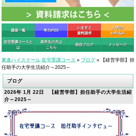
いますぐ
入学の
講座一覧
学力POS
資料請求
お申込み
在宅受講コースと
高卒生の方は
担任ブログ
メッセージ
は
こちら
東進ハイスクール 在宅受講コース
»
ブログ
»
【経営学部】担
任助手の大学生活紹介～2025～
ブログ
2026年 1月 22日 【経営学部】担任助手の大学生活紹
介～2025～