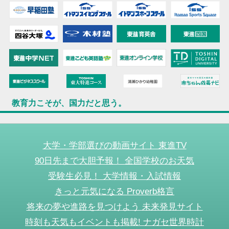
教育力こそが、国力だと思う。
大学・学部選びの動画サイト 東進TV
90日先まで大胆予報！ 全国学校のお天気
受験生必見！ 大学情報・入試情報
きっと元気になる Proverb格言
将来の夢や進路を見つけよう 未来発見サイト
時刻も天気もイベントも掲載! ナガセ世界時計