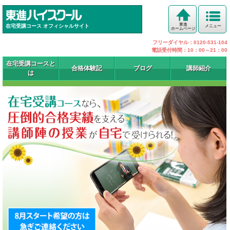
東進
在宅受講コース オフィシャルサイト
メニュー
ホームページ
フリーダイヤル：0120-531-104
電話受付時間：10：00～21：00
在宅受講コースと
合格体験記
ブログ
講師紹介
は