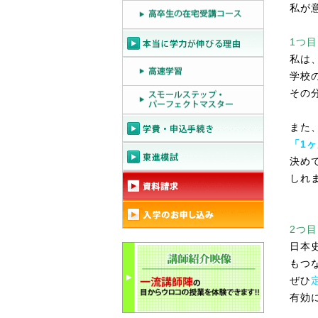
私が
1つ目
私は
学校
その
また
「1
決め
しれ
2つ目
日本
もつ
ぜひ
有効