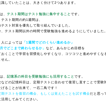
意識していたことは、大きく分けて2つあります。
は、
テスト期間はテスト勉強に集中すること
です。
、テスト期間の約1週間は、
のテスト対策を優先して取り組んでいました。
分、テスト期間以外の時間で受験勉強を進めるようにしていました
、人によっては
「1週間でどのくらい進めるか」
ヶ月でどこまで終わらせるか
」
など、あらかじめ目標を
ておくことで学習を習慣化しやすくなり、コツコツと進めやすくな
ません。
は、
記憶系の科目を受験勉強にも活用すること
です。
史などの記憶科目は、定期テストに合わせて復習し直すことで受験
なげることが出来て、一石二鳥です！
定期テストを復習の機会、もしくは覚えたことを試す機会
だと思っ
に活用してみてください。