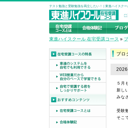
テスト勉強と受験勉強を両立したい！ | 東進ハイスク
東進ハイスクール 在宅受講コース
»
ブロ
20
５月
新し
みな
受験
そこ