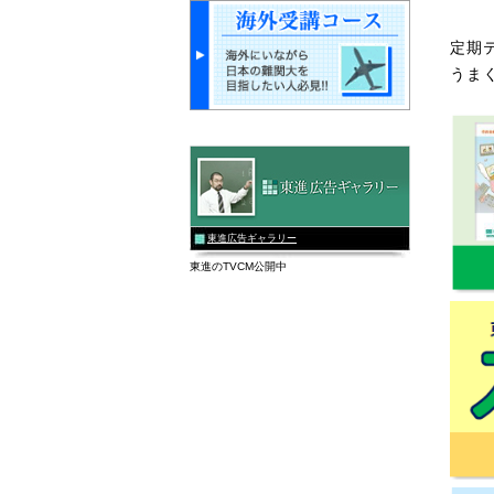
定期
うま
東進広告ギャラリー
東進のTVCM公開中