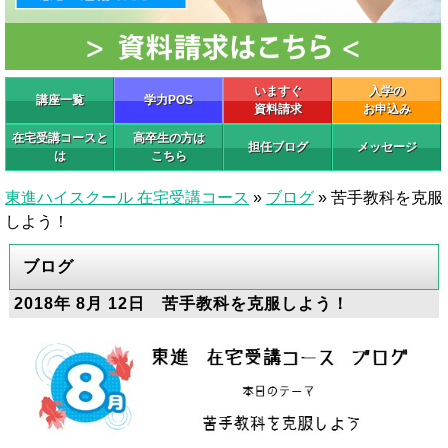
いますぐ
入学の
講座一覧
学力POS
資料請求
お申込み
在宅受講コースと
高卒生の方は
担任ブログ
メッセージ
は
こちら
東進ハイスクール 在宅受講コース
»
ブログ
»
苦手教科を克服
しよう！
ブログ
2018年 8月 12日 苦手教科を克服しよう！