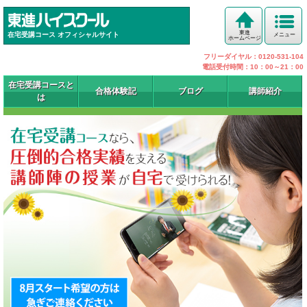
東進
在宅受講コース オフィシャルサイト
メニュー
ホームページ
フリーダイヤル：0120-531-104
電話受付時間：10：00～21：00
在宅受講コースと
合格体験記
ブログ
講師紹介
は