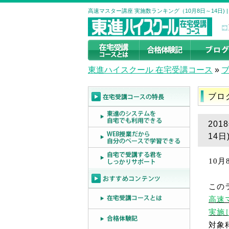
高速マスター講座 実施数ランキング（10月8日～14日)
東進ハイスクール 在宅受講コース
»
ブロ
20
14日
10
月
この
高速
実施
対象