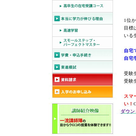
1
位
目標
いる
自宅
自宅
受験
受験
スマ
い！
G
ダウン