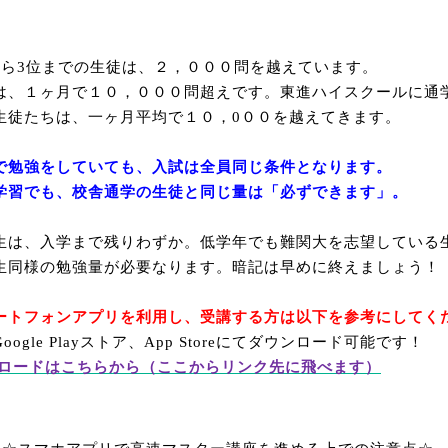
から
3
位までの生徒は、２，０００問を越えています。
は、１ヶ月で１０，０００問超えです。東進ハイスクールに通
生徒たちは、一ヶ月平均で１０，0００を越えてきます。
で勉強をしていても、入試は全員同じ条件となります。
学習でも、校舎通学の生徒と同じ量は「必ずできます」。
生は、入学まで残りわずか。低学年でも難関大を志望している
生同様の勉強量が必要なります。暗記は早めに終えましょう！
ートフォンアプリを利用し、受講する方は以下を参考にしてく
oogle Play
ストア、
App Store
にてダウンロード可能です！
ロードはこちらから（ここからリンク先に飛べます）