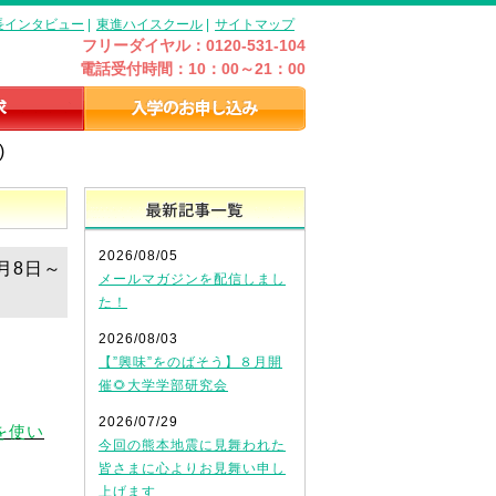
長インタビュー
|
東進ハイスクール
|
サイトマップ
フリーダイヤル：0120-531-104
電話受付時間：10：00～21：00
)
最新記事一覧
2026/08/05
月8日～
メールマガジンを配信しまし
た！
2026/08/03
【”興味”をのばそう】８月開
催🌻大学学部研究会
2026/07/29
を使い
今回の熊本地震に見舞われた
皆さまに心よりお見舞い申し
上げます