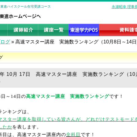
 | 東進ハイスクール在宅受講コース
永瀬昭幸 理事
ブログ
»
高速マスター講座 実施数ランキング（10月8日～14日
グ
18年 10月 17日 高速マスター講座 実施数ランキング（10
)
8
日～
14
日の
高速マスター講座 実施数ランキング
です！
ランキングは、
マスター講座を取得している皆さんが、どれだけテストモード
したか
を表します。
科目は、高速マスター講座内の
全科目
です！