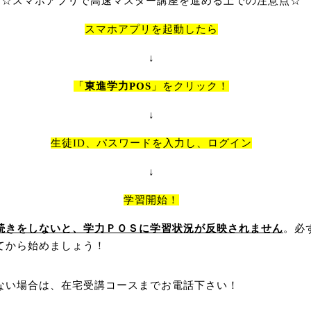
☆スマホアプリで高速マスター講座を進める上での注意点☆
スマホアプリを起動したら
↓
「
東進学力
POS
」をクリック！
↓
生徒
ID
、パスワードを入力し、ログイン
↓
学習開始！
続きをしないと、学力ＰＯＳに学習状況が反映されません
。必
てから始めましょう！
ない場合は、在宅受講コースまでお電話下さい！