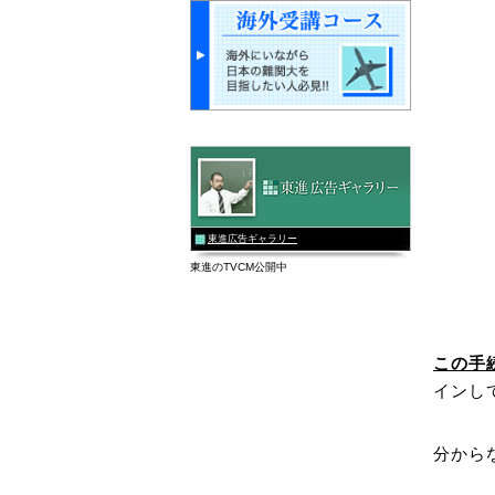
東進広告ギャラリー
東進のTVCM公開中
この手
インし
分から