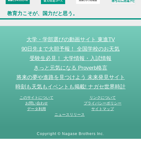
教育力こそが、国力だと思う。
大学・学部選びの動画サイト 東進TV
90日先まで大胆予報！ 全国学校のお天気
受験生必見！ 大学情報・入試情報
きっと元気になる Proverb格言
将来の夢や進路を見つけよう 未来発見サイト
時刻も天気もイベントも掲載! ナガセ世界時計
このサイトについて
リンクについて
お問い合わせ
プライバシーポリシー
データ利用
サイトマップ
ニュースリリース
Copyright © Nagase Brothers Inc.