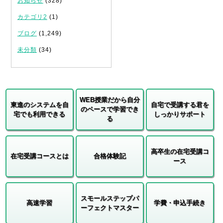
お知らせ
(328)
カテゴリ2
(1)
ブログ
(1,249)
未分類
(34)
WEB授業だから自分
東進のシステムを自
自宅で受講する君を
のペースで学習でき
宅でも利用できる
しっかりサポート
る
高卒生の在宅受講コ
在宅受講コースとは
合格体験記
ース
スモールステップパ
高速学習
学費・申込手続き
ーフェクトマスター