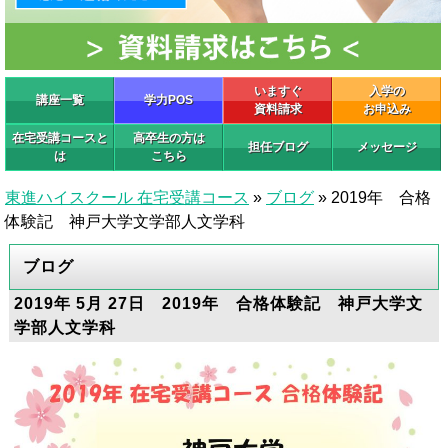
いますぐ
入学の
講座一覧
学力POS
資料請求
お申込み
在宅受講コースと
高卒生の方は
担任ブログ
メッセージ
は
こちら
東進ハイスクール 在宅受講コース
»
ブログ
»
2019年 合格
体験記 神戸大学文学部人文学科
ブログ
2019年 5月 27日 2019年 合格体験記 神戸大学文
学部人文学科