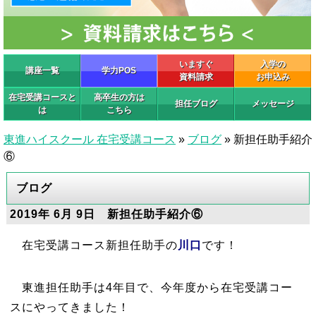
いますぐ
入学の
講座一覧
学力POS
資料請求
お申込み
在宅受講コースと
高卒生の方は
担任ブログ
メッセージ
は
こちら
東進ハイスクール 在宅受講コース
»
ブログ
»
新担任助手紹介
⑥
ブログ
2019年 6月 9日 新担任助手紹介⑥
在宅受講コース新担任助手の
川口
です！
東進担任助手は4年目で、今年度から在宅受講コー
スにやってきました！