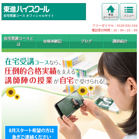
東進
在宅受講コース オフィシャルサイト
メニュー
ホームページ
フリーダイヤル：0120-531-104
電話受付時間：10：00～21：00
在宅受講コースと
合格体験記
ブログ
講師紹介
は