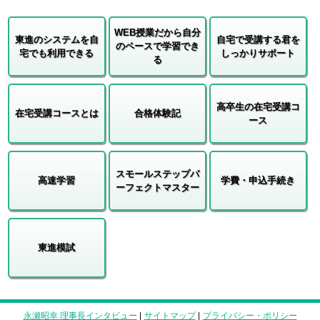
WEB授業だから自分
東進のシステムを自
自宅で受講する君を
のペースで学習でき
宅でも利用できる
しっかりサポート
る
高卒生の在宅受講コ
在宅受講コースとは
合格体験記
ース
スモールステップパ
高速学習
学費・申込手続き
ーフェクトマスター
東進模試
永瀬昭幸 理事長インタビュー
|
サイトマップ
|
プライバシー・ポリシー