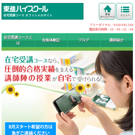
東進
在宅受講コース オフィシャルサイト
メニュー
ホームページ
フリーダイヤル：0120-531-104
電話受付時間：10：00～21：00
在宅受講コースと
合格体験記
ブログ
講師紹介
は