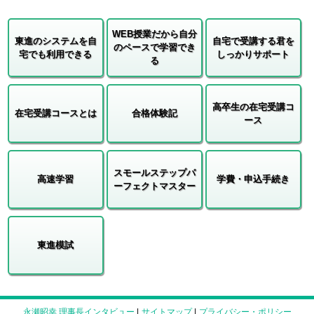
WEB授業だから自分
東進のシステムを自
自宅で受講する君を
のペースで学習でき
宅でも利用できる
しっかりサポート
る
高卒生の在宅受講コ
在宅受講コースとは
合格体験記
ース
スモールステップパ
高速学習
学費・申込手続き
ーフェクトマスター
東進模試
永瀬昭幸 理事長インタビュー
|
サイトマップ
|
プライバシー・ポリシー