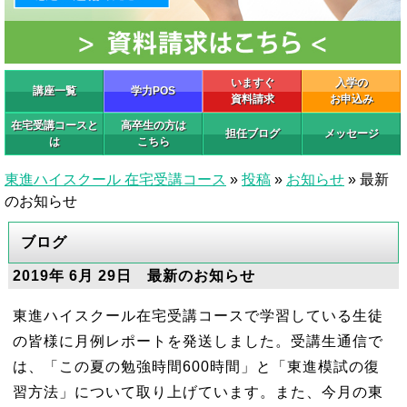
いますぐ
入学の
講座一覧
学力POS
資料請求
お申込み
在宅受講コースと
高卒生の方は
担任ブログ
メッセージ
は
こちら
東進ハイスクール 在宅受講コース
»
投稿
»
お知らせ
»
最新
のお知らせ
ブログ
2019年 6月 29日 最新のお知らせ
東進ハイスクール在宅受講コースで学習している生徒
の皆様に月例レポートを発送しました。受講生通信で
は、「この夏の勉強時間600時間」と「東進模試の復
習方法」について取り上げています。また、今月の東