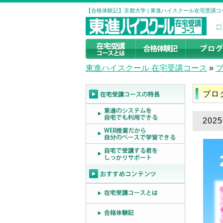
【合格体験記】京都大学 | 東進ハイスクール在宅受講コ
東進ハイスクール 在宅受講コース
»
ブロ
20