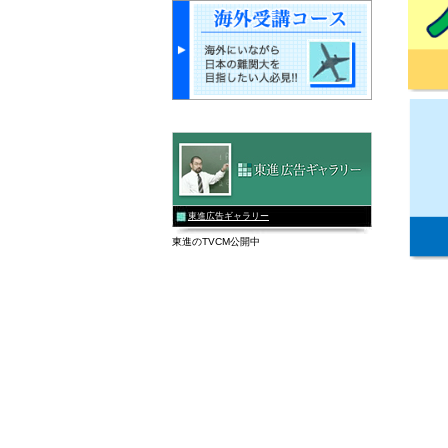
東進広告ギャラリー
東進のTVCM公開中