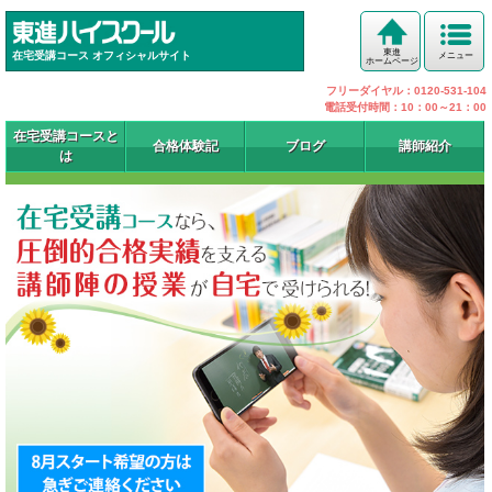
東進
在宅受講コース オフィシャルサイト
メニュー
ホームページ
フリーダイヤル：0120-531-104
電話受付時間：10：00～21：00
在宅受講コースと
合格体験記
ブログ
講師紹介
は