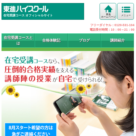
東進
在宅受講コース オフィシャルサイト
メニュー
ホームページ
フリーダイヤル：0120-531-104
電話受付時間：10：00～21：00
在宅受講コースと
合格体験記
ブログ
講師紹介
は