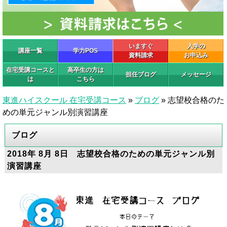
いますぐ
入学の
講座一覧
学力POS
資料請求
お申込み
在宅受講コースと
高卒生の方は
担任ブログ
メッセージ
は
こちら
東進ハイスクール 在宅受講コース
»
ブログ
»
志望校合格のた
めの単元ジャンル別演習講座
ブログ
2018年 8月 8日 志望校合格のための単元ジャンル別
演習講座