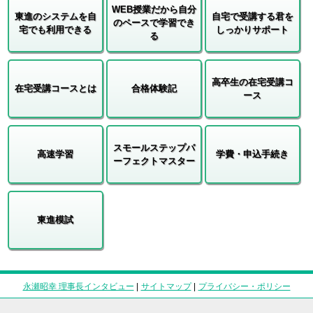
WEB授業だから自分
東進のシステムを自
自宅で受講する君を
のペースで学習でき
宅でも利用できる
しっかりサポート
る
高卒生の在宅受講コ
在宅受講コースとは
合格体験記
ース
スモールステップパ
高速学習
学費・申込手続き
ーフェクトマスター
東進模試
永瀬昭幸 理事長インタビュー
|
サイトマップ
|
プライバシー・ポリシー