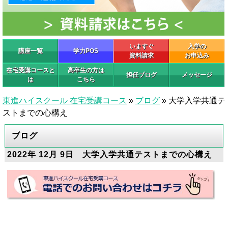
いますぐ
入学の
講座一覧
学力POS
資料請求
お申込み
在宅受講コースと
高卒生の方は
担任ブログ
メッセージ
は
こちら
東進ハイスクール 在宅受講コース
»
ブログ
»
大学入学共通テ
ストまでの心構え
ブログ
2022年 12月 9日 大学入学共通テストまでの心構え