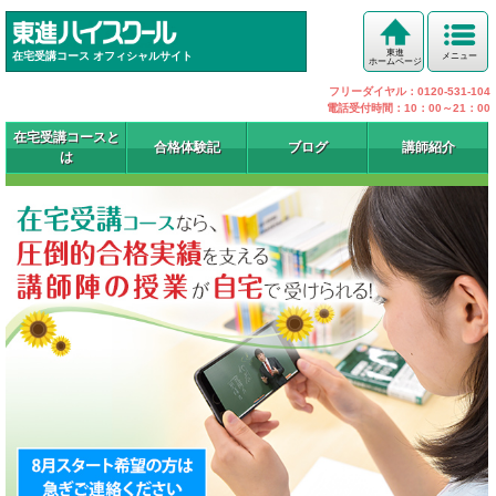
東進
在宅受講コース オフィシャルサイト
メニュー
ホームページ
フリーダイヤル：0120-531-104
電話受付時間：10：00～21：00
在宅受講コースと
合格体験記
ブログ
講師紹介
は