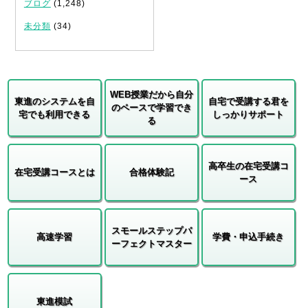
ブログ
(1,248)
未分類
(34)
WEB授業だから自分
東進のシステムを自
自宅で受講する君を
のペースで学習でき
宅でも利用できる
しっかりサポート
る
高卒生の在宅受講コ
在宅受講コースとは
合格体験記
ース
スモールステップパ
高速学習
学費・申込手続き
ーフェクトマスター
東進模試