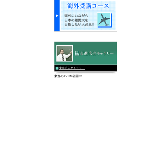
東進広告ギャラリー
東進のTVCM公開中