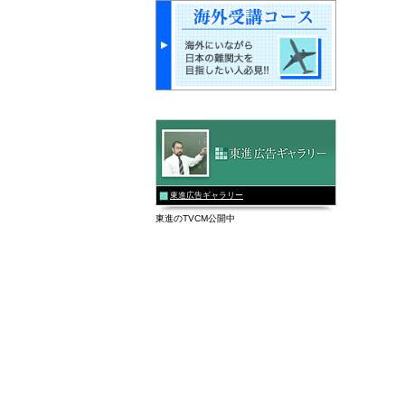
東進広告ギャラリー
東進のTVCM公開中