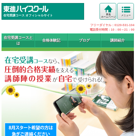
東進
在宅受講コース オフィシャルサイト
メニュー
ホームページ
フリーダイヤル：0120-531-104
電話受付時間：10：00～21：00
在宅受講コースと
合格体験記
ブログ
講師紹介
は