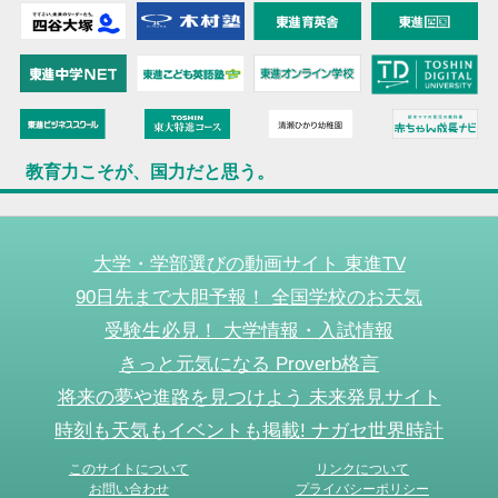
教育力こそが、国力だと思う。
大学・学部選びの動画サイト 東進TV
90日先まで大胆予報！ 全国学校のお天気
受験生必見！ 大学情報・入試情報
きっと元気になる Proverb格言
将来の夢や進路を見つけよう 未来発見サイト
時刻も天気もイベントも掲載! ナガセ世界時計
このサイトについて
リンクについて
お問い合わせ
プライバシーポリシー