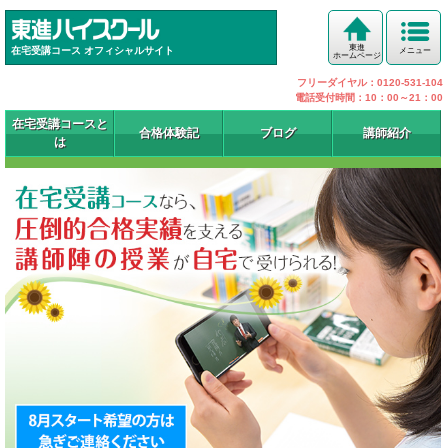
東進
在宅受講コース オフィシャルサイト
メニュー
ホームページ
フリーダイヤル：0120-531-104
電話受付時間：10：00～21：00
在宅受講コースと
合格体験記
ブログ
講師紹介
は