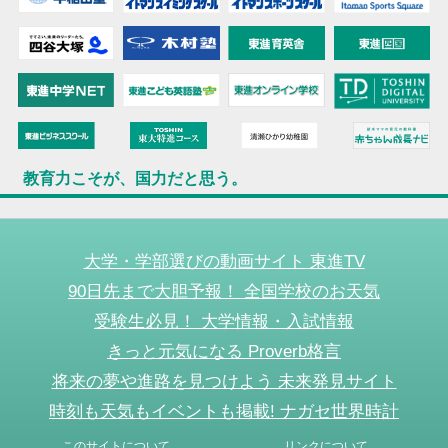
教育力こそが、国力だと思う。
大学・学部選びの動画サイト 東進TV
90日先まで大胆予報！ 全国学校のお天気
受験生必見！ 大学情報・入試情報
きっと元気になる Proverb格言
将来の夢や進路を見つけよう 未来発見サイト
時刻も天気もイベントも掲載! ナガセ世界時計
このサイトについて
リンクについて