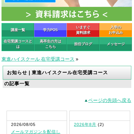
いますぐ
入学の
講座一覧
学力POS
資料請求
お申込み
在宅受講コースと
高卒生の方は
担任ブログ
メッセージ
は
こちら
東進ハイスクール 在宅受講コース
»
お知らせ | 東進ハイスクール在宅受講コース
の記事一覧
ページの先頭へ戻る
最新記事一覧
2026/08/05
2026年8月
(2)
メールマガジンを配信し