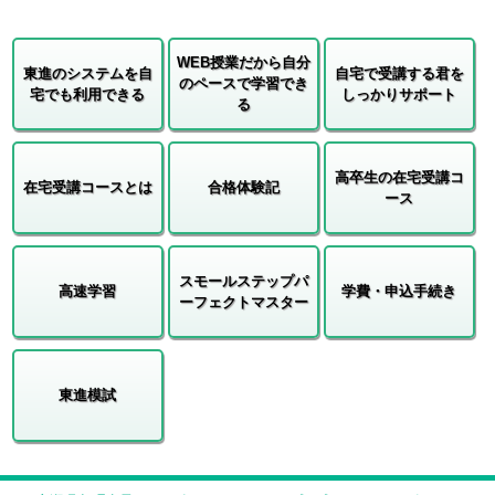
WEB授業だから自分
東進のシステムを自
自宅で受講する君を
のペースで学習でき
宅でも利用できる
しっかりサポート
る
高卒生の在宅受講コ
在宅受講コースとは
合格体験記
ース
スモールステップパ
高速学習
学費・申込手続き
ーフェクトマスター
東進模試