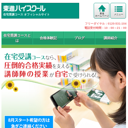
東進
在宅受講コース オフィシャルサイト
メニュー
ホームページ
フリーダイヤル：0120-531-104
電話受付時間：10：00～21：00
在宅受講コースと
合格体験記
ブログ
講師紹介
は