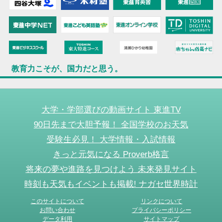
教育力こそが、国力だと思う。
大学・学部選びの動画サイト 東進TV
90日先まで大胆予報！ 全国学校のお天気
受験生必見！ 大学情報・入試情報
きっと元気になる Proverb格言
将来の夢や進路を見つけよう 未来発見サイト
時刻も天気もイベントも掲載! ナガセ世界時計
このサイトについて
リンクについて
お問い合わせ
プライバシーポリシー
データ利用
サイトマップ